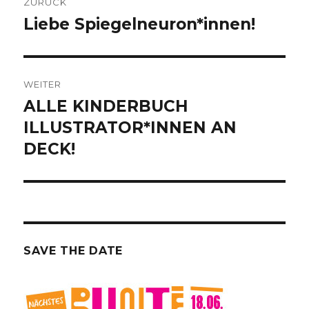
ZURÜCK
Liebe Spiegelneuron*innen!
Vorheriger
Beitrag:
WEITER
ALLE KINDERBUCH
Nächster
Beitrag:
ILLUSTRATOR*INNEN AN
DECK!
SAVE THE DATE